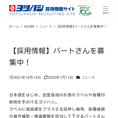
メ
イ
MENU
ン
ホーム
NEWS
ニュース
【採用情報】パートさんを募集中！
コ
ン
テ
ン
【採用情報】パートさんを募
ツ
集中！
へ
移
動
カテゴリー
2021年12月14日
2022年1月11日
ニュース
投稿日
更新日
日本酒をはじめ、全国各地のお酒のラベルや各種印
刷物を手がけるヨツハシ。
ラベルに高級感をプラスする箔押し機等、各種機器
の操作補助・検査業務を担当して下さるパートさん